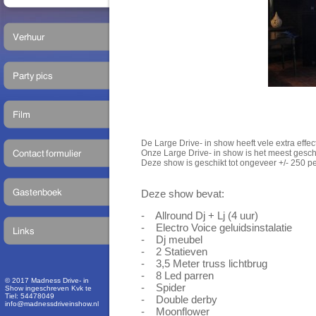
De
Large Drive- in show heeft vele extra effe
Onze Large Drive- in show is het meest gesch
Deze show is geschikt tot ongeveer +/- 250 p
Deze show bevat:
- Allround Dj + Lj (4 uur)
- Electro Voice geluidsinstalatie
- Dj meubel
- 2 Statieven
- 3,5 Meter truss lichtbrug
- 8 Led parren
© 2017 Madness Drive- in
- Spider
Show ingeschreven Kvk te
Tiel: 54478049
- Double derby
info@madnessdriveinshow.nl
- Moonflower